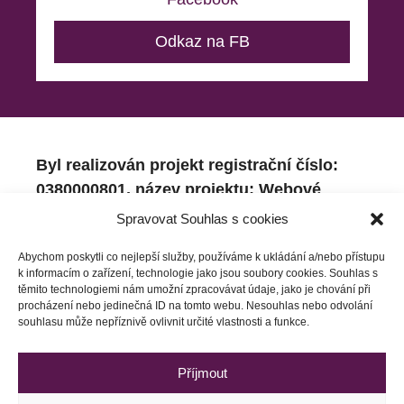
Odkaz na FB
Byl realizován projekt registrační číslo:
0380000801, název projektu: Webové
stránky, zaměřený na re-design webových
Spravovat Souhlas s cookies
stránek financovaný Evropskou unií – Next
Abychom poskytli co nejlepší služby, používáme k ukládání a/nebo přístupu
Generation EU
k informacím o zařízení, technologie jako jsou soubory cookies. Souhlas s
těmito technologiemi nám umožní zpracovávat údaje, jako je chování při
procházení nebo jedinečná ID na tomto webu. Nesouhlas nebo odvolání
souhlasu může nepříznivě ovlivnit určité vlastnosti a funkce.
Příjmout