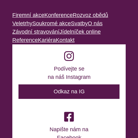
Firemní akce
Konference
Rozvoz obědů
Veletrhy
Soukromé akce
Svatby
O nás
Závodní stravování
Jídelníček online
Reference
Kariéra
Kontakt
Podívejte se
na náš Instagram
Odkaz na IG
Napište nám na
Facebook